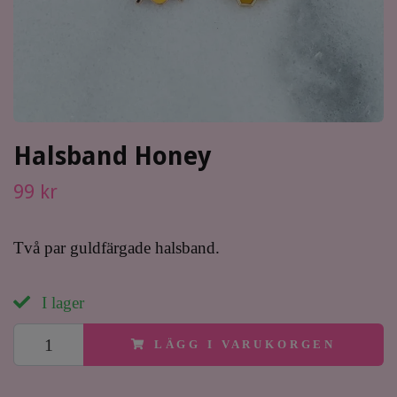
Halsband Honey
99 kr
Två par guldfärgade halsband.
I lager
LÄGG I VARUKORGEN