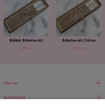
Blåbär Rökelse-kit
Rökelse-kit Citron
189 kr
189 kr
Om oss
Kundtjänst