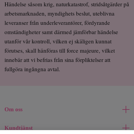
Händelse såsom krig, naturkatastrof, stridsåtgärder på
arbetsmarknaden, myndighets beslut, uteblivna
leveranser från underleverantörer, fördyrande
omständigheter samt därmed jämförbar händelse
utanför vår kontroll, vilken ej skäligen kunnat
förutses, skall hänföras till force majeure, vilket
innebär att vi befrias från sina förpliktelser att
fullgöra ingångna avtal.
Om oss
Kundtjänst