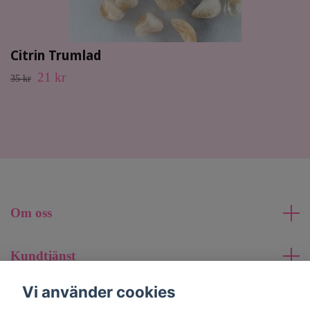
Citrin Trumlad
21 kr
35 kr
Om oss
Kundtjänst
Vi använder cookies
Läs mer