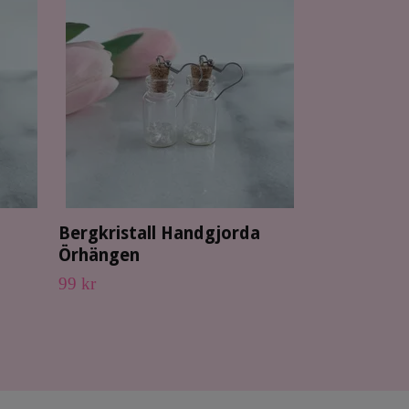
Handgjorda 
örhängen t
119 kr
Bergkristall Handgjorda
Örhängen
99 kr