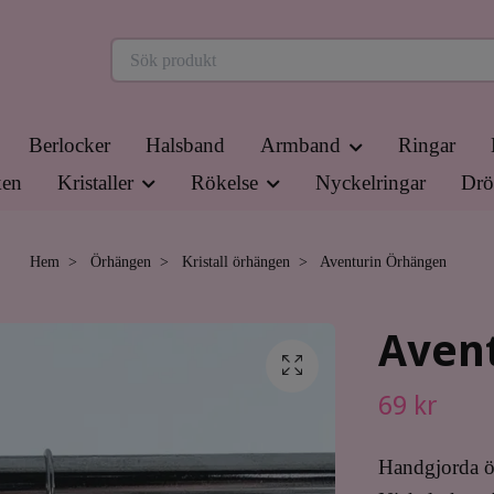
Berlocker
Halsband
Armband
Ringar
en
Kristaller
Rökelse
Nyckelringar
Drö
Hem
Örhängen
Kristall örhängen
Aventurin Örhängen
Aven
69 kr
Handgjorda ö