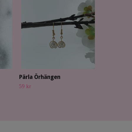
Kors Örhä
59 kr
Pärla Örhängen
59 kr