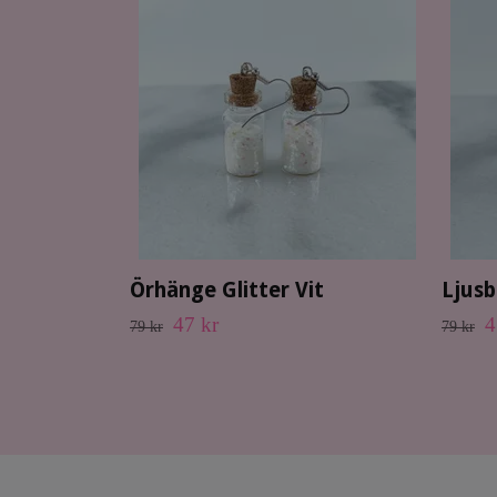
Örhänge Glitter Vit
Ljusb
47 kr
4
79 kr
79 kr