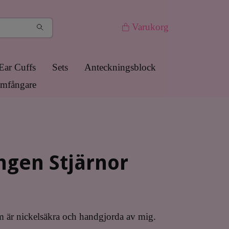
Varukorg
Ear Cuffs
Sets
Anteckningsblock
mfångare
gen Stjärnor
 är nickelsäkra och handgjorda av mig.