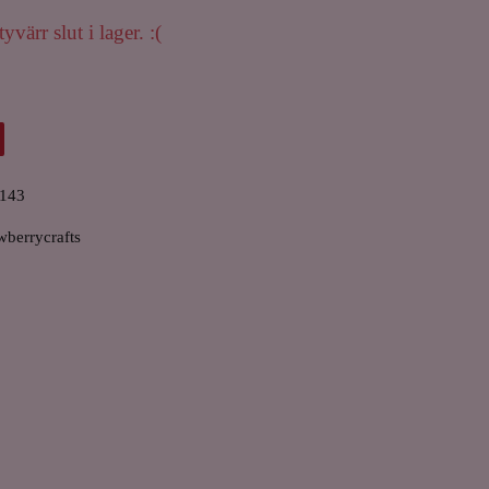
yvärr slut i lager. :(
143
wberrycrafts