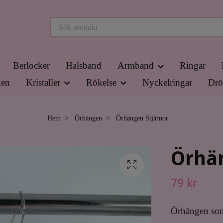
Berlocker
Halsband
Armband
Ringar
en
Kristaller
Rökelse
Nyckelringar
Drö
Hem
Örhängen
Örhängen Stjärnor
Örhän
79 kr
Örhängen som