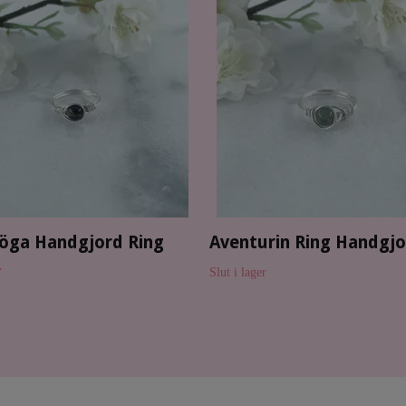
röga Handgjord Ring
Aventurin Ring Handgj
r
Slut i lager