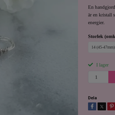
En handgjord 
är en kristal
energier.
Storlek (omk
14 (45-47mm)
I lager
Dela