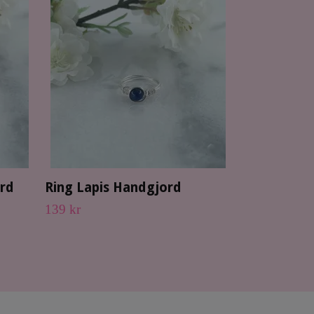
Regnbågsfl
Ring
139 kr
ord
Ring Lapis Handgjord
139 kr