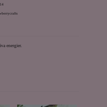
14
wberrycrafts
iva energier.