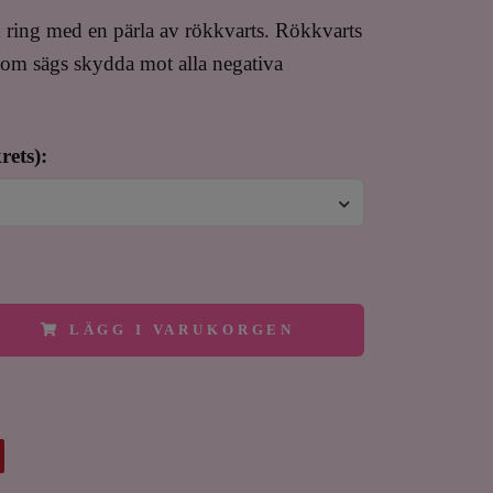
ring med en pärla av rökkvarts. Rökkvarts
l som sägs skydda mot alla negativa
rets):
LÄGG I VARUKORGEN