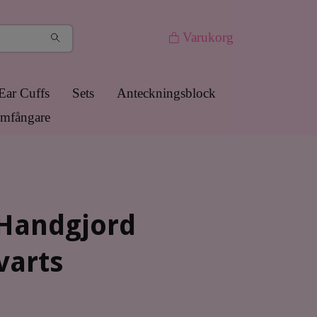
Varukorg
Ear Cuffs
Sets
Anteckningsblock
mfångare
 Handgjord
varts