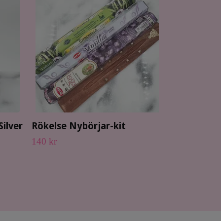
Blåbär Röke
189 kr
ilver
Rökelse Nybörjar-kit
140 kr