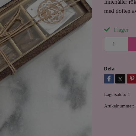
Innehåller rö
med doften av
I lager
Dela
Lagersaldo:
1
Artikelnummer: