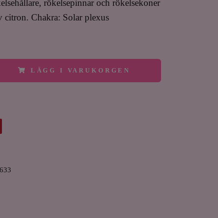
kelsehållare, rökelsepinnar och rökelsekoner
 citron. Chakra: Solar plexus
LÄGG I VARUKORGEN
633