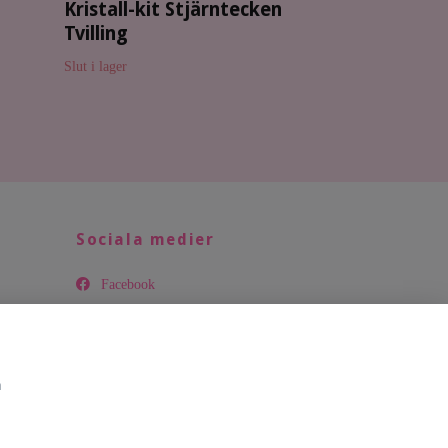
Kristall-kit Stjärntecken
Tvilling
Slut i lager
Sociala medier
Facebook
Instagram
Pinterest
m