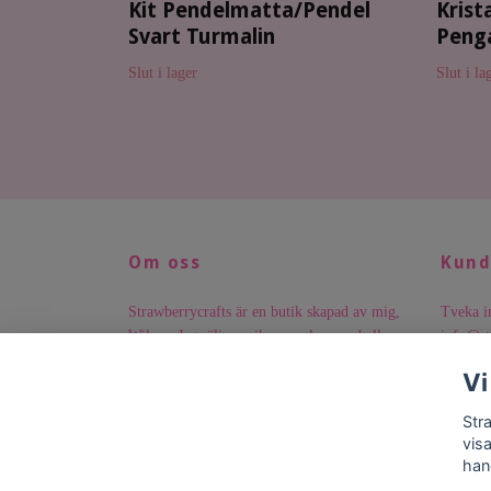
Kit Pendelmatta/Pendel
Krista
Svart Turmalin
Peng
Slut i lager
Slut i la
Om oss
Kund
Strawberrycrafts är en butik skapad av mig,
Tveka in
Wilma. Jag säljer unika smycken med alla
info@st
möjliga sorters budskap. Jag hoppas att just
frågor!
Vi
du hittar något som faller dig i smaken. Ha
10.
en bra dag!
Str
vis
han