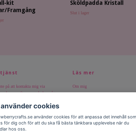
ll-kit
Sköldpadda Kristall
ar/Framgång
Slut i lager
ger
tjänst
Läs mer
te på att kontakta mig via
Om mig
rawberrycrafts.se
om du har några
Kristaller
 Du kan också nå mig på 073-984 85
 använder cookies
Mäta ring-storlek
Kontakt
awberrycrafts.se använder cookies för att anpassa det innehåll so
as för dig och för att du ska få bästa tänkbara upplevelse när du
Köpvillkor
dlar hos oss.