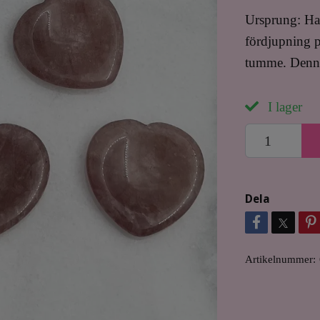
Ursprung: Ha
fördjupning p
tumme. Denna 
I lager
Dela
Artikelnummer: