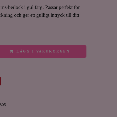
ns-berlock i gul färg. Passar perfekt för
kning och ger ett gulligt intryck till ditt
LÄGG I VARUKORGEN
805