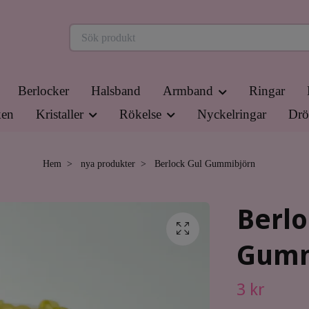
Berlocker
Halsband
Armband
Ringar
en
Kristaller
Rökelse
Nyckelringar
Drö
Hem
nya produkter
Berlock Gul Gummibjörn
Berlo
Gumm
3 kr