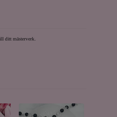
ill ditt mästerverk.
Berlock Gu