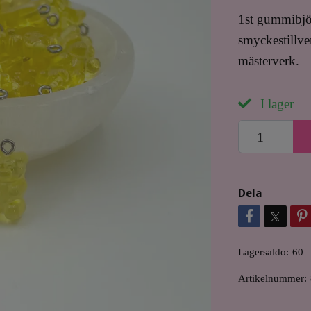
1st gummibjör
smyckestillver
mästerverk.
I lager
Dela
Lagersaldo:
60
Artikelnummer: