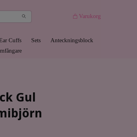
Varukorg
Ear Cuffs
Sets
Anteckningsblock
mfångare
ck Gul
ibjörn