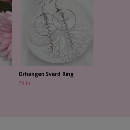
Berlock Gu
3 kr
Örhängen Svärd Ring
79 kr