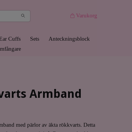
Varukorg
Ear Cuffs
Sets
Anteckningsblock
mfångare
varts Armband
mband med pärlor av äkta rökkvarts. Detta