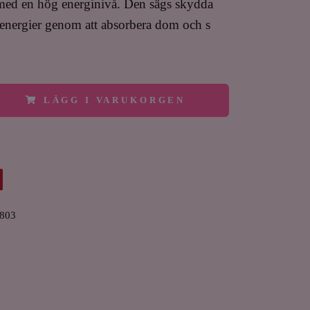
l med en hög energinivå. Den sägs skydda
energier genom att absorbera dom och s
LÄGG I VARUKORGEN
803