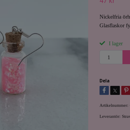
47 kr
Nickelfria ör
Glasflaskor fy
I lager
Dela
Artikelnummer:
Leverantör:
Stra