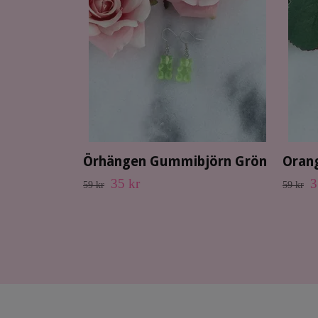
Örhängen Gummibjörn Grön
Oran
35 kr
3
59 kr
59 kr