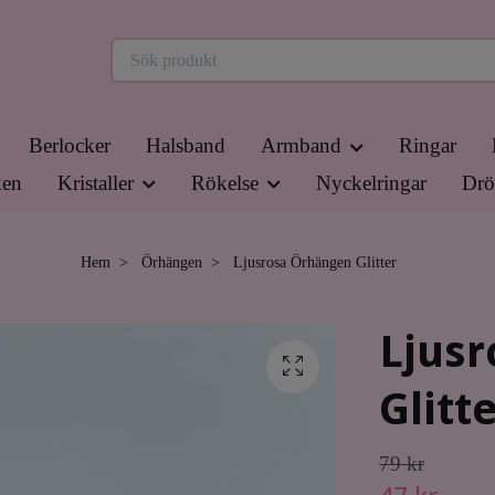
Berlocker
Halsband
Armband
Ringar
en
Kristaller
Rökelse
Nyckelringar
Drö
Hem
Örhängen
Ljusrosa Örhängen Glitter
Ljus
Glitt
79 kr