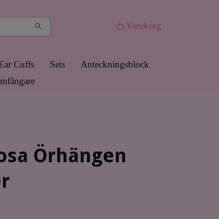
Varukorg
Ear Cuffs
Sets
Anteckningsblock
mfångare
rosa Örhängen
er